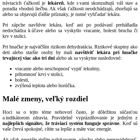
tráviacich ťažkostí je
lekáreň
, kde s vami skonzultujú váš stav a
poradia vhodnú liečbu. Ak však ťažkosti neodchádzajú, zhoršujú sa
alebo sa objavujú ďalšie príznaky, je nutné vyhľadať lekára.
Pri zápche navštívte lekára, keď ani po podávaní preháňadla
nedochádza k úľave alebo sa vyskytlo vracanie, bolesti brucha či
krv v stolici.
Pri hnačke je najväčším rizikom dehydratácia. Rizikové skupiny ako
deti alebo staršie osoby by mali
navštíviť lekára pri hnačke
trvajúcej viac ako tri dni
alebo ak sa vyskytne nasledovné:
vracanie alebo neschopnosť vypiť tekutiny,
prítomnosť krvi v stolici,
bolesti,
zvýšená teplota alebo horúčka.
Malé zmeny, veľký rozdiel
Hoci sa o tejto téme nehovorí často, je dôležitou súčasťou
a indikátorom zdravia. Pravidelné vyprázdňovanie je jedným z
najlepších signálov, že tráviaci systém funguje správne
. Keď sú
vaše črevá spokojné, cítite sa lepšie a máte viac energie.
Ak však neustále riešite nafukovanie, zápchu alebo nepravidelnosť,