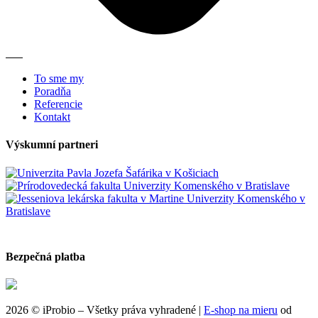
To sme my
Poradňa
Referencie
Kontakt
Výskumní partneri
Bezpečná platba
2026 © iProbio – Všetky práva vyhradené |
E‑shop na mieru
od