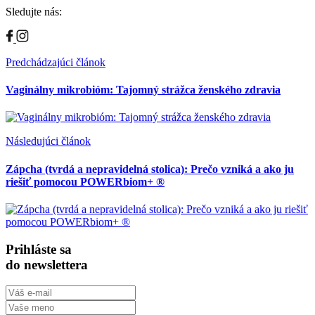
Sledujte nás:
Predchádzajúci článok
Vaginálny mikrobióm: Tajomný strážca ženského zdravia
Následujúci článok
Zápcha (tvrdá a nepravidelná stolica): Prečo vzniká a ako ju
riešiť pomocou POWERbiom+ ®
Prihláste sa
do newslettera