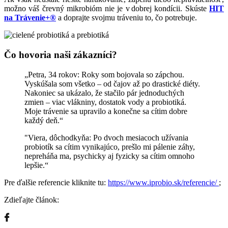
možno váš črevný mikrobióm nie je v dobrej kondícii. Skúste
HIT
na Trávenie+®
a doprajte svojmu tráveniu to, čo potrebuje.
Čo hovoria naši zákazníci?
„Petra, 34 rokov: Roky som bojovala so zápchou.
Vyskúšala som všetko – od čajov až po drastické diéty.
Nakoniec sa ukázalo, že stačilo pár jednoduchých
zmien – viac vlákniny, dostatok vody a probiotiká.
Moje trávenie sa upravilo a konečne sa cítim dobre
každý deň.“
"Viera, dôchodkyňa: Po dvoch mesiacoch užívania
probiotík sa cítim vynikajúco, prešlo mi pálenie záhy,
nepreháňa ma, psychicky aj fyzicky sa cítim omnoho
lepšie.“
Pre ďalšie referencie kliknite tu:
https://www.iprobio.sk/referencie/
;
Zdieľajte článok: