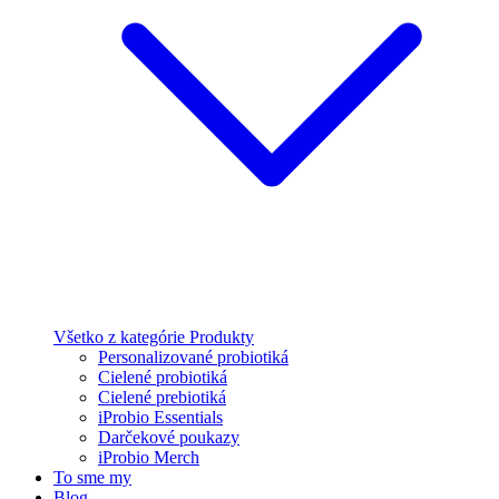
Všetko z kategórie Produkty
Personalizované probiotiká
Cielené probiotiká
Cielené prebiotiká
iProbio Essentials
Darčekové poukazy
iProbio Merch
To sme my
Blog