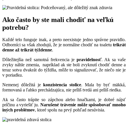
Ako často by ste mali chodiť na veľkú
potrebu?
Každé telo funguje inak, a preto neexistuje jedno správne pravidlo.
Odborníci sa však zhodujú, že je normálne chodiť na toaletu
trikrát
denne až trikrát týždenne
.
Dôležitejšia než samotná frekvencia je
pravidelnosť
. Ak sa vaše
zvyky náhle zmenia, napríklad ak ste boli zvyknutí chodiť denne a
teraz sotva dvakrát do týždňa, môže to signalizovať, že niečo nie je
v poriadku.
Nemenej dôležitá je
konzistencia stolice
. Mala by byť mäkká,
formovaná a ľahko prechádzajúca, nie príliš tvrdá ani príliš riedka.
Ak sa často trápite so zápchou alebo hnačkami, je dobré nájsť
príčinu a vyriešiť ju.
Narušené trávenie môže spôsobovať mnoho
iných problémov
, ktoré spolu na prvý pohľad nesúvisia.