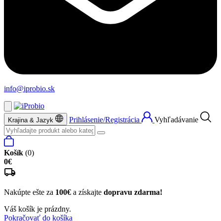
info@iprobio.sk
Prihlásenie/Registrácia
Vyhľadávanie
Krajina & Jazyk
Košík
(0)
0€
Nakúpte ešte za
100€
a získajte
dopravu zdarma!
Váš košík je prázdny.
Pokračovať do košíka