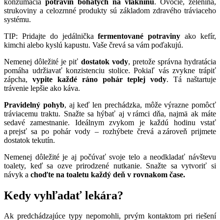
konzumácia
potravín bohatých na vlákninu
. Ovocie, zelenina,
strukoviny a celozrnné produkty sú základom zdravého tráviaceho
systému.
TIP: Pridajte do jedálnička
fermentované potraviny
ako kefír,
kimchi alebo kyslú kapustu. Vaše črevá sa vám poďakujú.
Nemenej dôležité je piť
dostatok vody
, pretože správna hydratácia
pomáha udržiavať konzistenciu stolice. Pokiaľ vás zvykne trápiť
zápcha,
vypite každé ráno pohár teplej vody
. Tá naštartuje
trávenie lepšie ako káva.
Pravidelný pohyb
, aj keď len prechádzka, môže výrazne pomôcť
tráviacemu traktu. Snažte sa hýbať aj v rámci dňa, najmä ak máte
sedavé zamestnanie. Ideálnym zvykom je každú hodinu vstať
a prejsť sa po pohár vody – rozhýbete črevá a zároveň prijmete
dostatok tekutín.
Nemenej dôležité je aj počúvať svoje telo a neodkladať návštevu
toalety, keď sa ozve prirodzené nutkanie. Snažte sa vytvoriť si
návyk a
choďte na toaletu každý deň v rovnakom čase.
Kedy vyhľadať lekára?
Ak predchádzajúce typy nepomohli, prvým kontaktom pri riešení