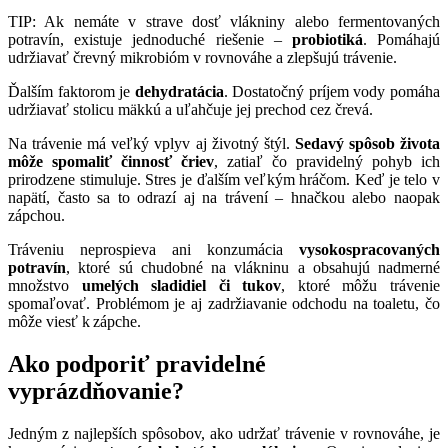
TIP: Ak nemáte v strave dosť vlákniny alebo fermentovaných
potravín, existuje jednoduché riešenie –
probiotiká
. Pomáhajú
udržiavať črevný mikrobióm v rovnováhe a zlepšujú trávenie.
Ďalším faktorom je
dehydratácia
. Dostatočný príjem vody pomáha
udržiavať stolicu mäkkú a uľahčuje jej prechod cez črevá.
Na trávenie má veľký vplyv aj životný štýl.
Sedavý spôsob života
môže spomaliť činnosť čriev
, zatiaľ čo pravidelný pohyb ich
prirodzene stimuluje. Stres je ďalším veľkým hráčom. Keď je telo v
napätí, často sa to odrazí aj na trávení – hnačkou alebo naopak
zápchou.
Tráveniu neprospieva ani konzumácia
vysokospracovaných
potravín
, ktoré sú chudobné na vlákninu a obsahujú nadmerné
množstvo
umelých sladidiel či tukov
, ktoré môžu trávenie
spomaľovať. Problémom je aj zadržiavanie odchodu na toaletu, čo
môže viesť k zápche.
Ako podporiť pravidelné
vyprázdňovanie?
Jedným z najlepších spôsobov, ako udržať trávenie v rovnováhe, je