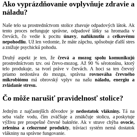
Ako vyprázdňovanie ovplyvňuje zdravie a
náladu?
Naše telo sa prostredníctvom stolice zbavuje odpadových látok. Ak
tento proces nefunguje správne, odpadové látky sa hromadia v
črevách, čo vedie k pocitu
únavy
,
nafúknutiu
a
celkovému
nepohodliu
. Už len vedomie, že máte zápchu, spôsobuje ďalší stres
a znižuje psychickú pohodu.
Druhý aspekt je ten, že
črevá a mozog spolu komunikujú
prostredníctvom tzv. osi črevo-mozog. Až 90 % sérotonínu, ktorý
telo produkuje, sa tvorí práve v črevách. A hoci sa ten črevný
priamo nedostáva do mozgu, správna
rovnováha črevného
mikrobiómu
má obrovský vplyv na našu
náladu, energiu a
zvládanie stresu.
Čo môže narušiť pravidelnosť stolice?
Jedným z najčastejších dôvodov je
nedostatok vlákniny.
Tá na
seba viaže vodu, čím zväčšuje a zmäkčuje stolicu, a poskytuje
výživu pre prospešné črevné baktérie. Ak v strave chýba
ovocie,
zelenina a celozrnné produkty
, tráviaci systém nemá dostatok
vlákniny na správne fungovanie.