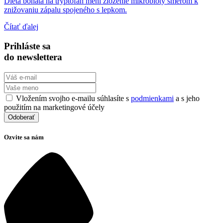
Diéta bohatá na tryptofán mení zloženie mikrobioty smerom k
znižovaniu zápalu spojeného s lepkom.
Čítať ďalej
Prihláste sa
do newslettera
Vložením svojho e-mailu súhlasíte s
podmienkami
a s jeho
použitím na marketingové účely
Ozvite sa nám