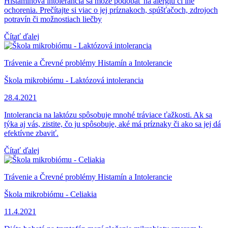
Histamínová intolerancia sa môže podobať na alergiu či iné
ochorenia. Prečítajte si viac o jej príznakoch, spúšťačoch, zdrojoch
potravín či možnostiach liečby
Čítať ďalej
Trávenie a Črevné problémy
Histamín a Intolerancie
Škola mikrobiómu - Laktózová intolerancia
28.4.2021
Intolerancia na laktózu spôsobuje mnohé tráviace ťažkosti. Ak sa
týka aj vás, zistite, čo ju spôsobuje, aké má príznaky či ako sa jej dá
efektívne zbaviť.
Čítať ďalej
Trávenie a Črevné problémy
Histamín a Intolerancie
Škola mikrobiómu - Celiakia
11.4.2021