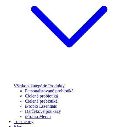
Všetko z kategórie Produkty
Personalizované probiotiká
Cielené probiotiká
Cielené prebiotiká
iProbio Essentials
Darčekové poukazy
iProbio Merch
To sme my
Blog