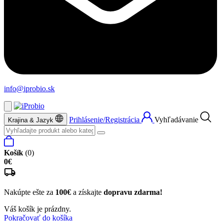
info@iprobio.sk
Prihlásenie/Registrácia
Vyhľadávanie
Krajina & Jazyk
Košík
(0)
0€
Nakúpte ešte za
100€
a získajte
dopravu zdarma!
Váš košík je prázdny.
Pokračovať do košíka