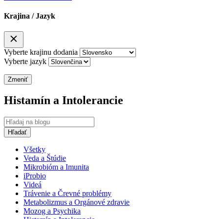
Krajina / Jazyk
Vyberte krajinu dodania
Vyberte jazyk
Zmeniť
Histamín a Intolerancie
Všetky
Veda a Štúdie
Mikrobióm a Imunita
iProbio
Videá
Trávenie a Črevné problémy
Metabolizmus a Orgánové zdravie
Mozog a Psychika