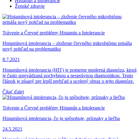
Histamín a Intolerancie
Ženské zdravie
Trávenie a Črevné problémy
Histamín a Intolerancie
Histamínová intolerancia – zloženie črevného mikrobiómu prináša
nový pohľad na problematiku
8.7.2021
Histamínová intolerancia (HIT) je pomerne moderná diagnóza, ktorá
je často sprevádzaná pochybnou a nesprávnou diagnostikou. Tento
článok je písaný pre lepší prehľad a ucelený obraz o tejto diagnóze.
Čítať ďalej
Trávenie a Črevné problémy
Histamín a Intolerancie
Histamínová intolerancia, čo ju spôsobuje, príznaky a liečba
24.5.2021