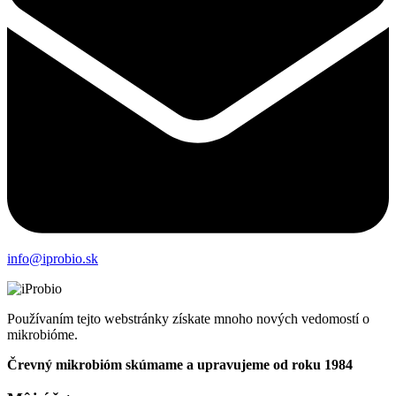
info@iprobio.sk
Používaním tejto webstránky získate mnoho nových vedomostí o
mikrobióme.
Črevný mikrobióm skúmame a upravujeme od roku 1984