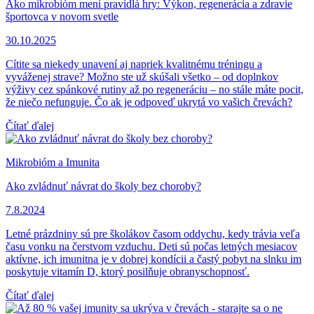
Ako mikrobióm mení pravidlá hry: Výkon, regenerácia a zdravie
športovca v novom svetle
30.10.2025
Cítite sa niekedy unavení aj napriek kvalitnému tréningu a
vyváženej strave? Možno ste už skúšali všetko – od doplnkov
výživy cez spánkové rutiny až po regeneráciu – no stále máte pocit,
že niečo nefunguje. Čo ak je odpoveď ukrytá vo vašich črevách?
Čítať ďalej
Mikrobióm a Imunita
Ako zvládnuť návrat do školy bez choroby?
7.8.2024
Letné prázdniny sú pre školákov časom oddychu, kedy trávia veľa
času vonku na čerstvom vzduchu. Deti sú počas letných mesiacov
aktívne, ich imunitna je v dobrej kondícii a častý pobyt na slnku im
poskytuje vitamín D, ktorý posilňuje obranyschopnosť.
Čítať ďalej