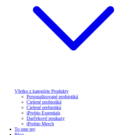
Všetko z kategórie Produkty
Personalizované probiotiká
Cielené probiotiká
Cielené prebiotiká
iProbio Essentials
Darčekové poukazy
iProbio Merch
To sme my
Blog