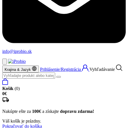
info@iprobio.sk
Prihlásenie/Registrácia
Vyhľadávanie
Krajina & Jazyk
Košík
(0)
0€
Nakúpte ešte za
100€
a získajte
dopravu zdarma!
Váš košík je prázdny.
Pokračovať do košíka