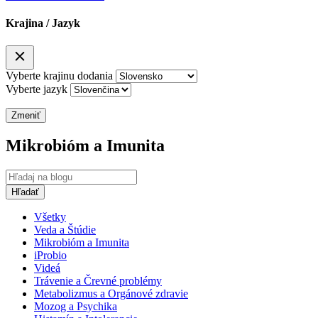
Krajina / Jazyk
Vyberte krajinu dodania
Vyberte jazyk
Zmeniť
Mikrobióm a Imunita
Všetky
Veda a Štúdie
Mikrobióm a Imunita
iProbio
Videá
Trávenie a Črevné problémy
Metabolizmus a Orgánové zdravie
Mozog a Psychika