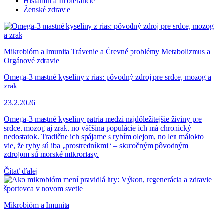
Histamín a Intolerancie
Ženské zdravie
Mikrobióm a Imunita
Trávenie a Črevné problémy
Metabolizmus a
Orgánové zdravie
Omega-3 mastné kyseliny z rias: pôvodný zdroj pre srdce, mozog a
zrak
23.2.2026
Omega-3 mastné kyseliny patria medzi najdôležitejšie živiny pre
srdce, mozog aj zrak, no väčšina populácie ich má chronický
nedostatok. Tradične ich spájame s rybím olejom, no len málokto
vie, že ryby sú iba „prostredníkmi“ – skutočným pôvodným
zdrojom sú morské mikroriasy.
Čítať ďalej
Mikrobióm a Imunita