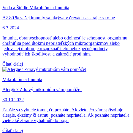
Veda a Štúdie
Mikrobióm a Imunita
Až 80 % vašej imunity sa ukrýva v črevách - starajte sa o ne
6.3.2024
Imunita, obranyschopnosť alebo odolnosť je schopnosť organizmu
chrániť sa pred útokmi nepriateľských mikroorganizmov alebo
jedov. Jej úlohou je rozpoznať tieto nebezpečné podnety,
vyhodnotiť ich škodlivosť a zakročiť proti nim.
Čítať ďalej
Mikrobióm a Imunita
Alergie? Zdravý mikrobióm vám pomôže!
30.10.2022
Ľahšie sa vyhnete tomu, čo poznáte. Ak viete, čo vám spôsobuje
alergie, ekzémy či astmu, poznáte nepriateľa. Ak poznáte nepriateľa,
viete aké zbrane vytiahnúť do boja.
Čítať ďalej