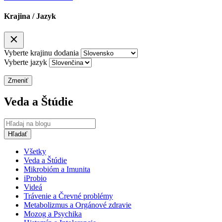
Krajina / Jazyk
Vyberte krajinu dodania
Vyberte jazyk
Zmeniť
Veda a Štúdie
Všetky
Veda a Štúdie
Mikrobióm a Imunita
iProbio
Videá
Trávenie a Črevné problémy
Metabolizmus a Orgánové zdravie
Mozog a Psychika