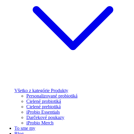
Všetko z kategórie Produkty
Personalizované probiotiká
Cielené probiotiká
Cielené prebiotiká
iProbio Essentials
Darčekové poukazy
iProbio Merch
To sme my
Blog