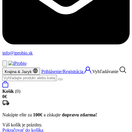
info@iprobio.sk
Prihlásenie/Registrácia
Vyhľadávanie
Krajina & Jazyk
Košík
(0)
0€
Nakúpte ešte za
100€
a získajte
dopravu zdarma!
Váš košík je prázdny.
Pokračovať do košíka