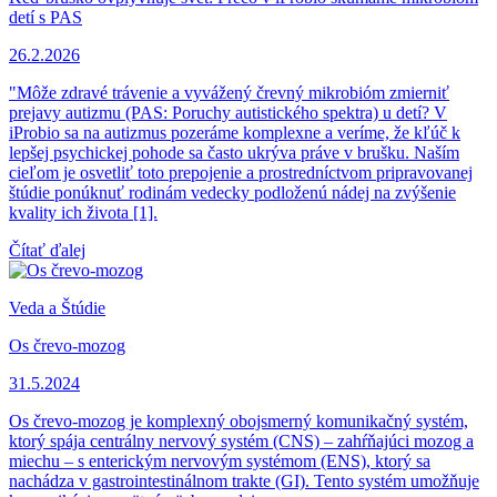
detí s PAS
26.2.2026
"Môže zdravé trávenie a vyvážený črevný mikrobióm zmierniť
prejavy autizmu (PAS: Poruchy autistického spektra) u detí? V
iProbio sa na autizmus pozeráme komplexne a veríme, že kľúč k
lepšej psychickej pohode sa často ukrýva práve v brušku. Naším
cieľom je osvetliť toto prepojenie a prostredníctvom pripravovanej
štúdie ponúknuť rodinám vedecky podloženú nádej na zvýšenie
kvality ich života [1].
Čítať ďalej
Veda a Štúdie
Os črevo-mozog
31.5.2024
Os črevo-mozog je komplexný obojsmerný komunikačný systém,
ktorý spája centrálny nervový systém (CNS) – zahŕňajúci mozog a
miechu – s enterickým nervovým systémom (ENS), ktorý sa
nachádza v gastrointestinálnom trakte (GI). Tento systém umožňuje