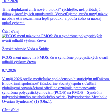
16.7.2026
Trh s doplnkami chrlí nové „-biotiká" rýchlejšie, než pribúdajú
dôkazy, ktoré by ich opodstatnili. Vysvetľujeme, prečo nový názov
na obale ešte neznamená lepší produkt- a podľa čoho sa naozaj
oplatí vyberať.
Čítať ďalej
Ženské zdravie
Veda a Štúdie
PCOS mení názov na PMOS: čo o syndróme polycystických ovárií
odhalil výskum čreva
9.7.2026
V máji 2026 prešlo medicínske spoločenstvo historickým míľnikom.
Endokrinná spoločnosť (Endocrine Society) spolu s ďalšími
globálnymi organizáciami oficiálne oznámila premenovanie
syndrómu polycystických ovárií (PCOS) na PMOS – Syndróm
polyendokrinného metabolického ovária (Polyendocrine Metabolic
Ovarian Syndrome) (1) (Obr.1).
Čítať ďalej