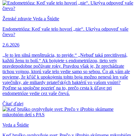
Ženské zdravie
Veda a Štúdie
Endometrióza: Keď vaše telo hovorí „nie“. Ukrýva odpoveď vaše
črevo?
2.6.2026
„Je to len silná menštruácia, to prejde.“ „Nebuď taká precitlivená,
každú ženu to bolí.“ Ak bojujete s endometriózou, tieto vety
pravdepodobne počúvate roky. Pravdou však je, že prechádzate
tichou vojnou, ktorú vaše telo vedie samo so sebou. Čo ak vám ale
povieme, že kľúč k upokojeniu tohto boja možno nenesú len vaše
vaječníky, ale miliardy priateľských baktérií vo vašom vnútri?
Poďme sa spoločne pozrieť na to, prečo cesta k úľave pri
endometrióze vedie cez vaše črevá.
Čítať ďalej
Veda a Štúdie
Keď bruško ovplyvňuje svet: Prečo v iProbio skúmame mikrobióm