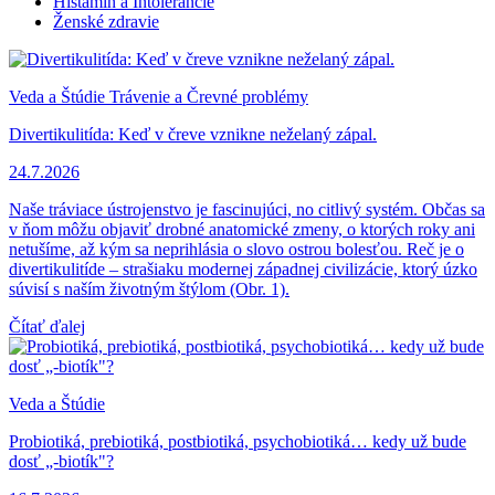
Histamín a Intolerancie
Ženské zdravie
Veda a Štúdie
Trávenie a Črevné problémy
Divertikulitída: Keď v čreve vznikne neželaný zápal.
24.7.2026
Naše tráviace ústrojenstvo je fascinujúci, no citlivý systém. Občas sa
v ňom môžu objaviť drobné anatomické zmeny, o ktorých roky ani
netušíme, až kým sa neprihlásia o slovo ostrou bolesťou. Reč je o
divertikulitíde – strašiaku modernej západnej civilizácie, ktorý úzko
súvisí s naším životným štýlom (Obr. 1).
Čítať ďalej
Veda a Štúdie
Probiotiká, prebiotiká, postbiotiká, psychobiotiká… kedy už bude
dosť „-biotík"?