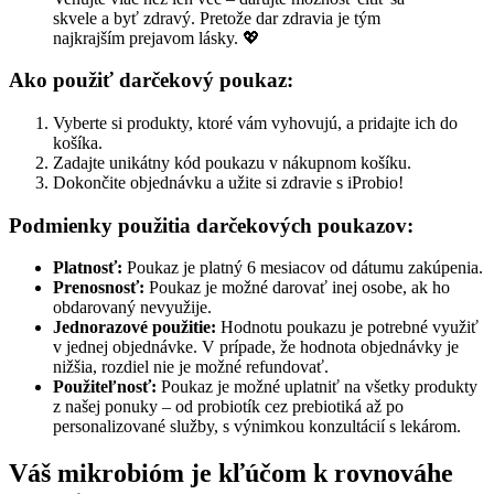
skvele a byť zdravý. Pretože dar zdravia je tým
najkrajším prejavom lásky. 💖
Ako použiť darčekový poukaz:
Vyberte si produkty, ktoré vám vyhovujú, a pridajte ich do
košíka.
Zadajte unikátny kód poukazu v nákupnom košíku.
Dokončite objednávku a užite si zdravie s iProbio!
Podmienky použitia darčekových poukazov:
Platnosť:
Poukaz je platný 6 mesiacov od dátumu zakúpenia.
Prenosnosť:
Poukaz je možné darovať inej osobe, ak ho
obdarovaný nevyužije.
Jednorazové použitie:
Hodnotu poukazu je potrebné využiť
v jednej objednávke. V prípade, že hodnota objednávky je
nižšia, rozdiel nie je možné refundovať.
Použiteľnosť:
Poukaz je možné uplatniť na všetky produkty
z našej ponuky – od probiotík cez prebiotiká až po
personalizované služby, s výnimkou konzultácií s lekárom.
Váš mikrobióm je kľúčom k rovnováhe