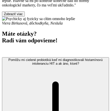
lepšie. Hlavne sa mi po kontrole konečne dali do normy
onkologické markery, čo ma veľmi ukľudnilo."
Zobraziť viac
Viera Birkusová, dôchodkyňa, Nesluša
Máte otázky?
Radi vám odpovieme!
Pomôžu mi cielené probiotiká keď mi diagnostikovali histamínovú
intoleranciu HIT a ak áno, ktoré?