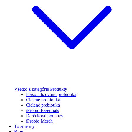
Všetko z kategórie Produkty
Personalizované probiotiká
Cielené probiotiká
Cielené prebiotiká
iProbio Essentials
Darčekové poukazy
iProbio Merch
To sme my
Blog