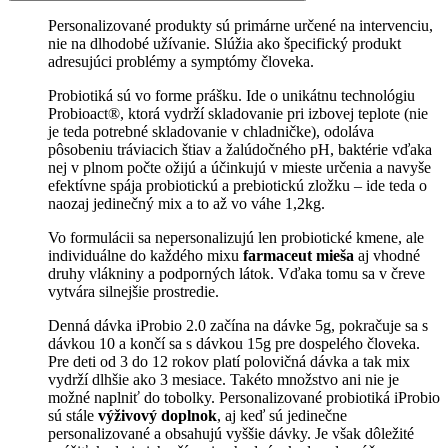
Personalizované produkty sú primárne určené na intervenciu,
nie na dlhodobé užívanie. Slúžia ako špecifický produkt
adresujúci problémy a symptómy človeka.
Probiotiká sú vo forme prášku. Ide o unikátnu technológiu
Probioact®, ktorá vydrží skladovanie pri izbovej teplote (nie
je teda potrebné skladovanie v chladničke), odoláva
pôsobeniu tráviacich štiav a žalúdočného pH, baktérie vďaka
nej v plnom počte ožijú a účinkujú v mieste určenia a navyše
efektívne spája probiotickú a prebiotickú zložku – ide teda o
naozaj jedinečný mix a to až vo váhe 1,2kg.
Vo formulácii sa nepersonalizujú len probiotické kmene, ale
individuálne do každého mixu
farmaceut mieša
aj vhodné
druhy vlákniny a podporných látok. Vďaka tomu sa v čreve
vytvára silnejšie prostredie.
Denná dávka iProbio 2.0 začína na dávke 5g, pokračuje sa s
dávkou 10 a končí sa s dávkou 15g pre dospelého človeka.
Pre deti od 3 do 12 rokov platí polovičná dávka a tak mix
vydrží dlhšie ako 3 mesiace. Takéto množstvo ani nie je
možné naplniť do tobolky. Personalizované probiotiká iProbio
sú stále
výživový doplnok
, aj keď sú jedinečne
personalizované a obsahujú vyššie dávky. Je však dôležité