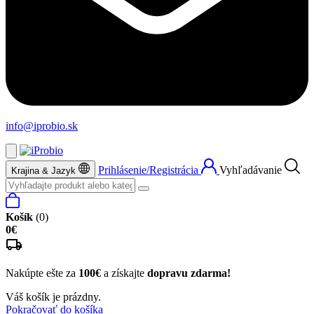
info@iprobio.sk
Prihlásenie/Registrácia
Vyhľadávanie
Krajina & Jazyk
Košík
(0)
0€
Nakúpte ešte za
100€
a získajte
dopravu zdarma!
Váš košík je prázdny.
Pokračovať do košíka