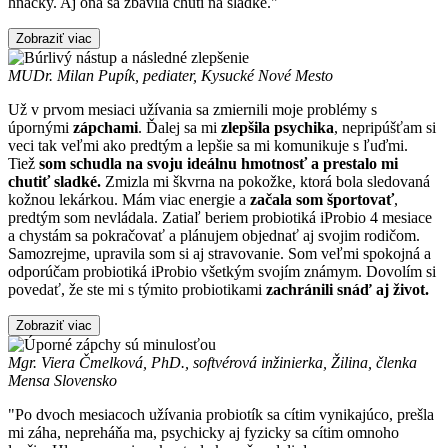
hnačky. Aj ona sa zbavila chutí na sladké."
Zobraziť viac
MUDr. Milan Pupík, pediater, Kysucké Nové Mesto
Už v prvom mesiaci užívania sa zmiernili moje problémy s
úpornými
zápchami
. Ďalej sa mi
zlepšila
psychika
, nepripúšťam si
veci tak veľmi ako predtým a lepšie sa mi komunikuje s ľuďmi.
Tiež
som schudla na svoju ideálnu hmotnosť a prestalo mi
chutiť sladké.
Zmizla mi škvrna na pokožke, ktorá bola sledovaná
kožnou lekárkou. Mám viac energie a
začala som športovať
,
predtým som nevládala. Zatiaľ beriem probiotiká iProbio 4 mesiace
a chystám sa pokračovať a plánujem objednať aj svojim rodičom.
Samozrejme, upravila som si aj stravovanie. Som veľmi spokojná a
odporúčam probiotiká iProbio všetkým svojím známym. Dovolím si
povedať, že ste mi s týmito probiotikami
zachránili snáď aj život.
Zobraziť viac
Mgr. Viera Čmelková, PhD., softvérová inžinierka, Žilina, členka
Mensa Slovensko
"Po dvoch mesiacoch užívania probiotík sa cítim vynikajúco, prešla
mi záha, nepreháňa ma, psychicky aj fyzicky sa cítim omnoho