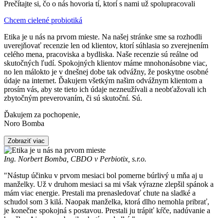
Prečítajte si, čo o nás hovoria tí, ktorí s nami už spolupracovali
Chcem cielené probiotiká
Etika je u nás na prvom mieste. Na našej stránke sme sa rozhodli
uverejňovať recenzie len od klientov, ktorí súhlasia so zverejnením
celého mena, pracoviska a bydliska. Naše recenzie sú reálne od
skutočných ľudí. Spokojných klientov máme mnohonásobne viac,
no len málokto je v dnešnej dobe tak odvážny, že poskytne osobné
údaje na internet. Ďakujem všetkým našim odvážnym klientom a
prosím vás, aby ste tieto ich údaje nezneužívali a neobťažovali ich
zbytočným preverovaním, či sú skutoční. Sú.
Ďakujem za pochopenie,
Noro Bomba
Zobraziť viac
Ing. Norbert Bomba, CBDO v Perbiotix, s.r.o.
"Nástup účinku v prvom mesiaci bol pomerne búrlivý u mňa aj u
manželky. Už v druhom mesiaci sa mi však výrazne zlepšil spánok a
mám viac energie. Prestali ma prenasledovať chute na sladké a
schudol som 3 kilá. Naopak manželka, ktorá dlho nemohla pribrať,
je konečne spokojná s postavou. Prestali ju trápiť kŕče, nadúvanie a