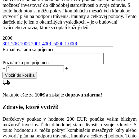
možnosť investovať do dlhodobej starostlivosti o svoje zdravie. S
touto hodnotou si môžu pokryť kombináciu mesačných kúr alebo
vytvoriť plán na podporu trávenia, imunity a celkovej pohody. Tento
darček nie je len o okamžitých výsledkoch – je o budovaní
trvácneho zdravia, ktoré sa oplatí každý deň.
200€
30€
50€
100€
200€
400€
500€
1 000€
E-mailová adresa príjemcu
Poznámka pre príjemcu
−
+
Vložiť do košíka
Nakúpte ešte za
100€
a získajte
dopravu zdarma!
Zdravie, ktoré vydrží!
Darčekový poukaz v hodnote 200 EUR ponúka vašim blízkym
možnosť investovať do dlhodobej starostlivosti o svoje zdravie. S
touto hodnotou si môžu pokryť kombináciu mesačných kúry alebo
vytvoriť plán na podporu trávenia, imunity a celkovej pohody. Tento