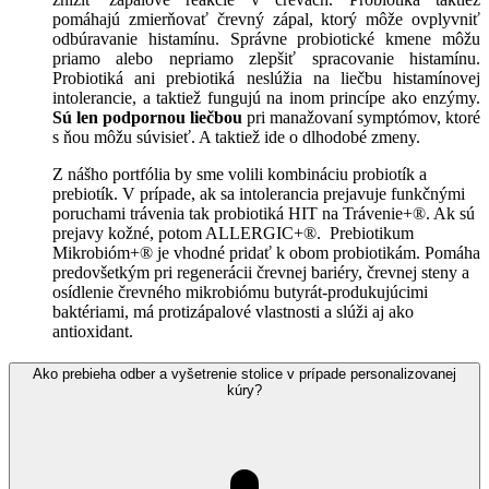
pomáhajú zmierňovať črevný zápal, ktorý môže ovplyvniť
odbúravanie histamínu. Správne probiotické kmene môžu
priamo alebo nepriamo zlepšiť spracovanie histamínu.
Probiotiká ani prebiotiká neslúžia na liečbu histamínovej
intolerancie, a taktiež fungujú na inom princípe ako enzýmy.
Sú len podpornou liečbou
pri manažovaní symptómov, ktoré
s ňou môžu súvisieť. A taktiež ide o dlhodobé zmeny.
Z nášho portfólia by sme volili kombináciu probiotík a
prebiotík. V prípade, ak sa intolerancia prejavuje funkčnými
poruchami trávenia tak probiotiká HIT na Trávenie+®. Ak sú
prejavy kožné, potom ALLERGIC+®. Prebiotikum
Mikrobióm+® je vhodné pridať k obom probiotikám. Pomáha
predovšetkým pri regenerácii črevnej bariéry, črevnej steny a
osídlenie črevného mikrobiómu butyrát-produkujúcimi
baktériami, má protizápalové vlastnosti a slúži aj ako
antioxidant.
Ako prebieha odber a vyšetrenie stolice v prípade personalizovanej
kúry?