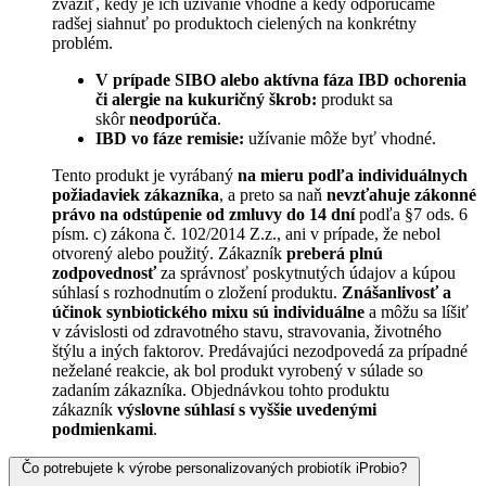
zvážiť, kedy je ich užívanie vhodné a kedy odporúčame
radšej siahnuť po produktoch cielených na konkrétny
problém.
V prípade SIBO alebo aktívna fáza IBD ochorenia
či alergie na kukuričný škrob:
produkt sa
skôr
neodporúča
.
IBD vo fáze remisie:
užívanie môže byť vhodné.
Tento produkt je vyrábaný
na mieru podľa individuálnych
požiadaviek zákazníka
, a preto sa naň
nevzťahuje zákonné
právo na odstúpenie od zmluvy do 14 dní
podľa §7 ods. 6
písm. c) zákona č. 102/2014 Z.z., ani v prípade, že nebol
otvorený alebo použitý. Zákazník
preberá plnú
zodpovednosť
za správnosť poskytnutých údajov a kúpou
súhlasí s rozhodnutím o zložení produktu.
Znášanlivosť a
účinok synbiotického mixu sú individuálne
a môžu sa líšiť
v závislosti od zdravotného stavu, stravovania, životného
štýlu a iných faktorov. Predávajúci nezodpovedá za prípadné
neželané reakcie, ak bol produkt vyrobený v súlade so
zadaním zákazníka. Objednávkou tohto produktu
zákazník
výslovne súhlasí s vyššie uvedenými
podmienkami
.
Čo potrebujete k výrobe personalizovaných probiotík iProbio?