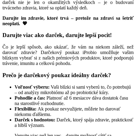
darček nie je len o okamžitých výsledkoch – je o budovaní
trvácneho zdravia, ktoré sa oplatí každý deň.
Darujte im zdravie, ktoré trvá – pretože na zdraví sa šetriť
neoplatí. 💖
Darujte viac ako darček, darujte lepší pocit!
Čo je lepší spôsob, ako ukázať, že vám na niekom záleží, než
darovať zdravie? Darčekový poukaz iProbio umožňuje vašim
blízkym vybrať si z našich prémiových produktov, ktoré podporujú
trávenie, imunitu a celkovú pohodu.
Prečo je darčekový poukaz ideálny darček?
Voľnosť výberu:
Vaši blízki si sami vyberú to, čo potrebujú
– od analýzy mikrobiómu až po probiotické kúry.
Pohodlie a čas:
Platnosť až 6 mesiacov dáva dostatok času
na starostlivé rozhodnutie.
Flexibilita:
Ak poukaz nevyužijete, môžete ho darovať
niekomu ďalšiemu.
Darček s hodnotou:
Darček, ktorý spája zdravie, praktickosť
a hlbší význam.
Venujte viac než len vec – darujte možnosť cítiť sa