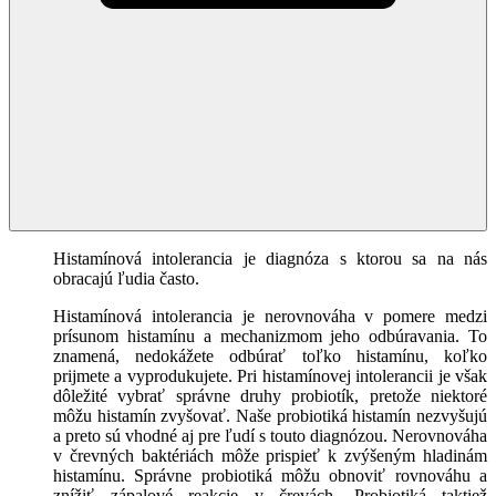
Histamínová intolerancia je diagnóza s ktorou sa na nás
obracajú ľudia často.
Histamínová intolerancia je nerovnováha v pomere medzi
prísunom histamínu a mechanizmom jeho odbúravania. To
znamená, nedokážete odbúrať toľko histamínu, koľko
prijmete a vyprodukujete. Pri histamínovej intolerancii je však
dôležité vybrať správne druhy probiotík, pretože niektoré
môžu histamín zvyšovať. Naše probiotiká histamín nezvyšujú
a preto sú vhodné aj pre ľudí s touto diagnózou. Nerovnováha
v črevných baktériách môže prispieť k zvýšeným hladinám
histamínu. Správne probiotiká môžu obnoviť rovnováhu a
znížiť zápalové reakcie v črevách. Probiotiká taktiež