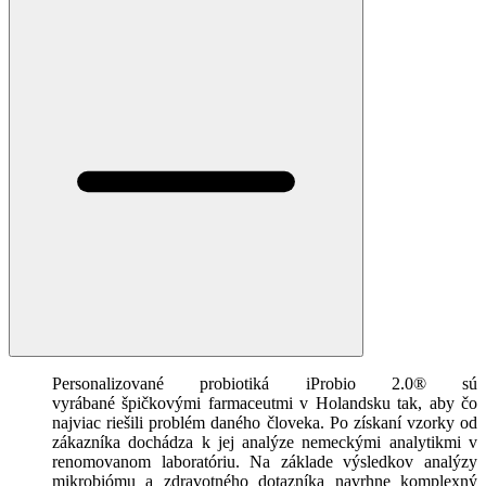
Personalizované probiotiká iProbio 2.0® sú
vyrábané špičkovými farmaceutmi v Holandsku tak, aby čo
najviac riešili problém daného človeka. Po získaní vzorky od
zákazníka dochádza k jej analýze nemeckými analytikmi v
renomovanom laboratóriu. Na základe výsledkov analýzy
mikrobiómu a zdravotného dotazníka navrhne komplexný