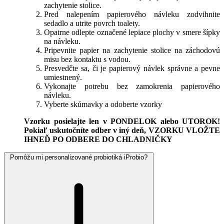
zachytenie stolice.
Pred nalepením papierového návleku zodvihnite
sedadlo a utrite povrch toalety.
Opatrne odlepte označené lepiace plochy v smere šípky
na návleku.
Pripevnite papier na zachytenie stolice na záchodovú
misu bez kontaktu s vodou.
Presvedčte sa, či je papierový návlek správne a pevne
umiestnený.
Vykonajte potrebu bez zamokrenia papierového
návleku.
Vyberte skúmavky a odoberte vzorky
Vzorku posielajte len v PONDELOK alebo UTOROK!
Pokiaľ uskutočníte odber v iný deň,
VZORKU VLOŽTE
IHNEĎ PO ODBERE DO CHLADNIČKY
Pomôžu mi personalizované probiotiká iProbio?